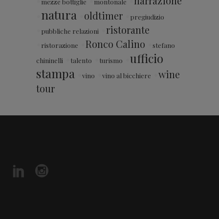
•
•
•
narrazione
mezze bottiglie
montonale
natura
•
•
oldtimer
•
pregiudizio
•
•
ristorante
pubbliche relazioni
•
•
Ronco Calino
•
ristorazione
stefano
ufficio
•
•
•
chininelli
talento
turismo
stampa
•
•
•
wine
vino
vino al bicchiere
tour