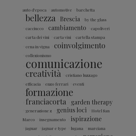
•
•
auto d'epoca
automotive
barchetta
bellezza
•
•
Brescia
•
by the glass
•
•
cambiamento
•
cacciucco
capoliveri
•
•
•
carta dei vini
carta vini
cartella stampa
coinvolgimento
•
•
cena in vigna
•
collezionismo
comunicazione
•
creatività
•
•
cristiano luzzago
•
•
•
efficacia
enzo ferrari
eventi
formazione
•
franciacorta
•
•
garden therapy
•
•
genius loci
•
generazione z
Hotel San
•
•
ispirazione
Marco
insegnamento
•
•
•
•
jaguar
jaguar e type
lugana
marciana