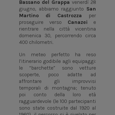
Bassano del Grappa
venerdì 28
giugno, abbiamo raggiunto
San
Martino di Castrozza
per
proseguire verso
Canazei
e
rientrare nella città vicentina
domenica 30, percorrendo circa
400 chilometri.
Un meteo perfetto ha reso
l’itinerario godibile agli equipaggi:
le “barchette” sono vetture
scoperte, poco adatte ad
affrontare gli improvvisi
temporali di montagna; tenuto
poi conto della loro età
ragguardevole (le 100 partecipanti
sono state costruite dal 1920 al
1960), il percorso si è rivelato per