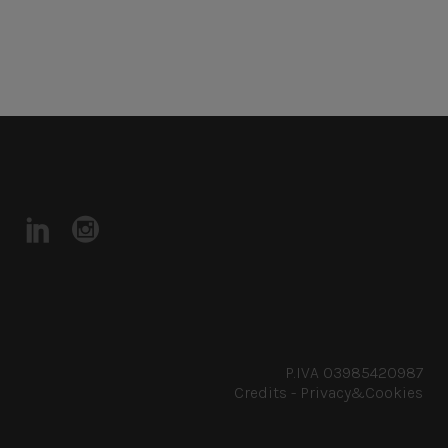
P.IVA 03985420987
Credits
-
Privacy&Cookies