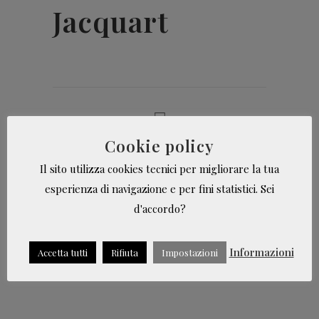
Jacquart
Cookie policy
Stampa pagina
Il sito utilizza cookies tecnici per migliorare la tua
esperienza di navigazione e per fini statistici. Sei
d'accordo?
Informazioni
Accetta tutti
Rifiuta
Impostazioni
© 2019 - Effe Comunicazione
di Francesca Facchetti