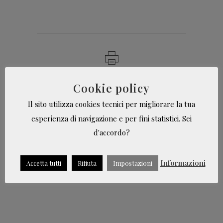
Stampa pagina
Cookie policy
Il sito utilizza cookies tecnici per migliorare la tua
esperienza di navigazione e per fini statistici. Sei
d'accordo?
© 2019 - Effe Comunicazione
Informazioni
di Francesca Facchetti
Accetta tutti
Rifiuta
Impostazioni