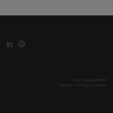
P.IVA 03985420987
Credits
-
Privacy&Cookies