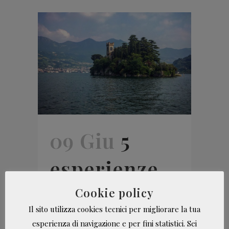
09 Giu
5
esperienze
da provare
Cookie policy
Il sito utilizza cookies tecnici per migliorare la tua
sul Lago
esperienza di navigazione e per fini statistici. Sei