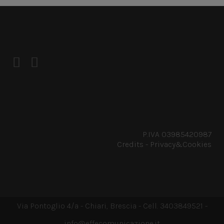
P.IVA 03985420987
Credits
-
Privacy&Cookies
Via Pontoglio 4/a - Chiari, Brescia - Cell. 3403849521 -
info@effecomunicazione.it