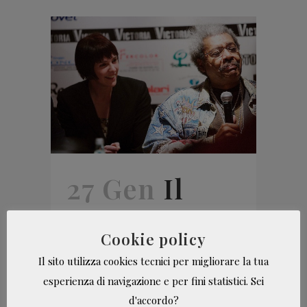
27 Gen
Il
folgorante
Cookie policy
incontro con
Il sito utilizza cookies tecnici per migliorare la tua
esperienza di navigazione e per fini statistici. Sei
Don King
d'accordo?