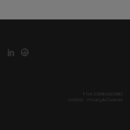
P.IVA 03985420987
Credits
-
Privacy&Cookies