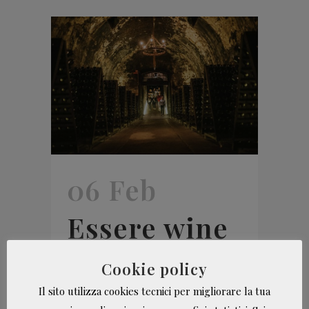
06 Feb
Essere wine
teller, il
Cookie policy
Il sito utilizza cookies tecnici per migliorare la tua
cicerone in