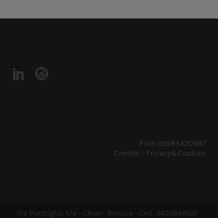
P.IVA 03985420987
Credits
-
Privacy&Cookies
Via Pontoglio 4/a - Chiari, Brescia - Cell. 3403849521 -