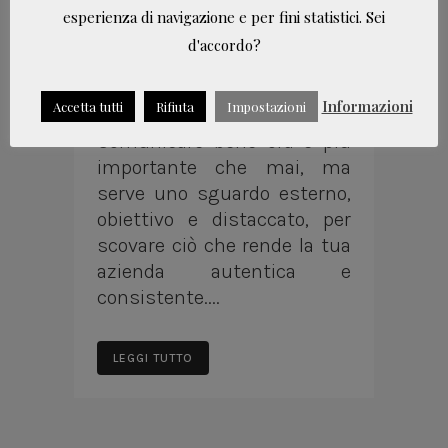
esperienza di navigazione e per fini statistici. Sei
occhio
d'accordo?
nuovo
Informazioni
Accetta tutti
Rifiuta
Impostazioni
Comunicare bene ora è più
importante che mai, ma
serve uno sguardo esterno,
obiettivo e distaccato, per
scovare ciò che rende la tua
azienda autentica e
consistente....
LEGGI TUTTO