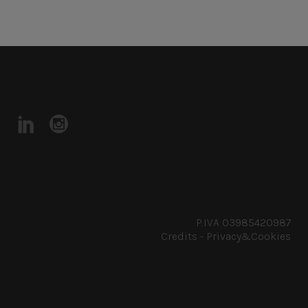
P.IVA 03985420987
Credits
-
Privacy&Cookies