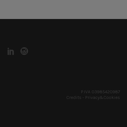
P.IVA 03985420987
Credits
-
Privacy&Cookies