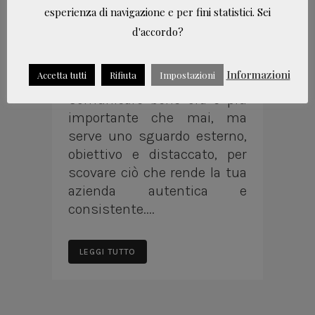
esperienza di navigazione e per fini statistici. Sei
occhio
d'accordo?
nuovo
Informazioni
Accetta tutti
Rifiuta
Impostazioni
Comunicare bene ora è più
importante che mai, ma
serve uno sguardo esterno,
obiettivo e distaccato, per
scovare ciò che rende la tua
azienda autentica e
consistente....
LEGGI TUTTO