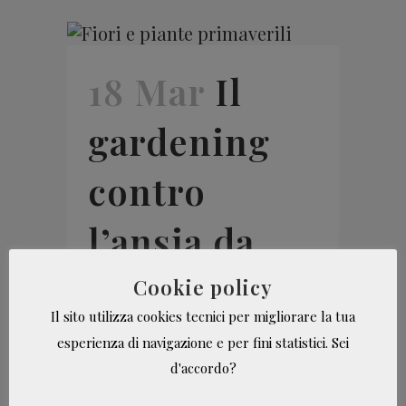
18 Mar
Il
gardening
contro
l’ansia da
isolamento
Cookie policy
Il sito utilizza cookies tecnici per migliorare la tua
forzato
esperienza di navigazione e per fini statistici. Sei
d'accordo?
Coltivare piante e fiori aiuta
a combattere il disagio da