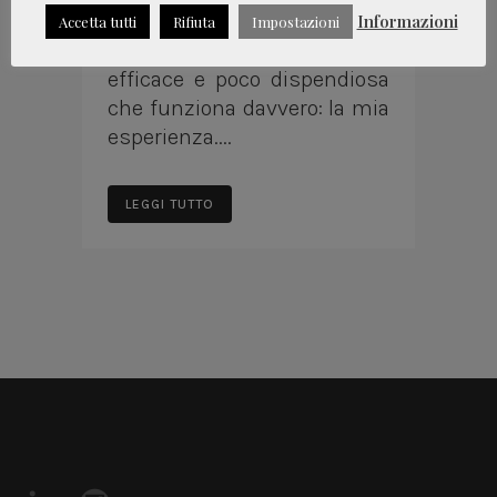
isolamento forzato di
Informazioni
Accetta tutti
Rifiuta
Impostazioni
questo periodo; una cura
efficace e poco dispendiosa
che funziona davvero: la mia
esperienza....
LEGGI TUTTO