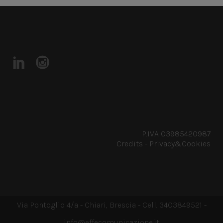
P.IVA 03985420987
Credits
-
Privacy&Cookies
Via Pontoglio 4/a - Chiari, Brescia - Cell. 3403849521 -
info@effecomunicazione.it