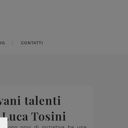
OG
CONTATTI
vani talenti
 Luca Tosini
i sono privi di iniziativa ha una