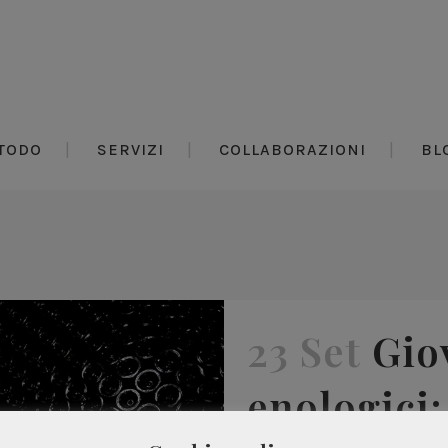
TODO
SERVIZI
COLLABORAZIONI
BL
23 Set
Gio
enologici:
Chi dice che i giovan