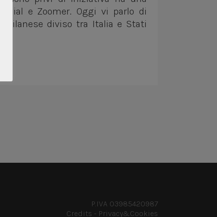
ennial e Zoomer. Oggi vi parlo di
milanese diviso tra Italia e Stati
P.IVA 03985420987
Credits
-
Privacy&Cookies