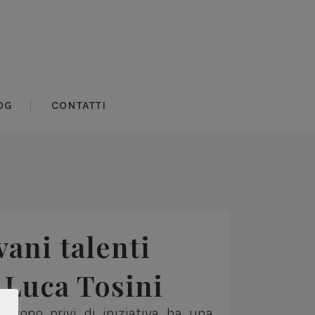
OG
CONTATTI
vani talenti
 Luca Tosini
i sono privi di iniziativa ha una