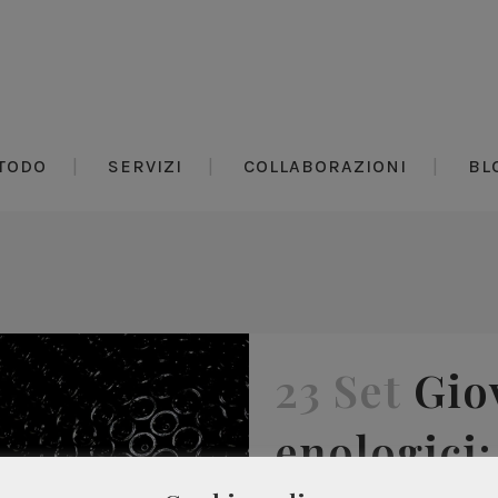
TODO
SERVIZI
COLLABORAZIONI
BL
23 Set
Gio
enologici:
Chi dice che i giovan