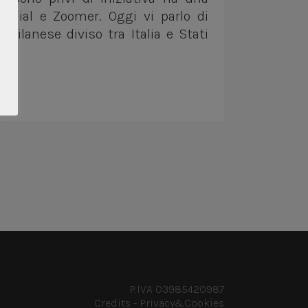
ennial e Zoomer. Oggi vi parlo di
milanese diviso tra Italia e Stati
P.IVA 03985420987
Credits
-
Privacy&Cookies