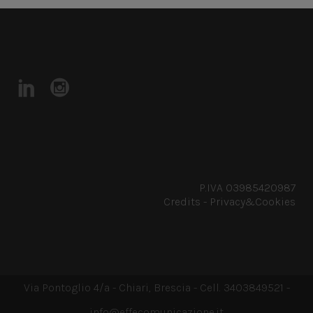
P.IVA 03985420987
Credits
-
Privacy&Cookies
Via Pontoglio 4/a - Chiari, Brescia - Cell. 3403849521 -
info@effecomunicazione.it