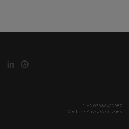
P.IVA 03985420987
Credits
-
Privacy&Cookies