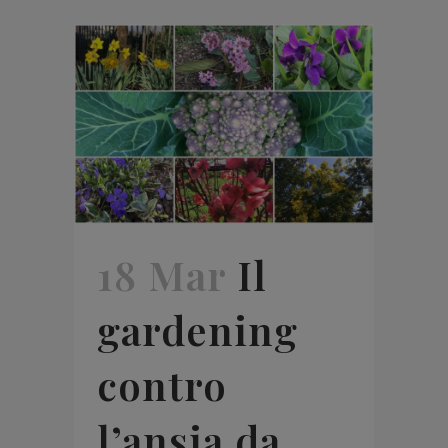
18 Mar
Il
gardening
contro
l’ansia da