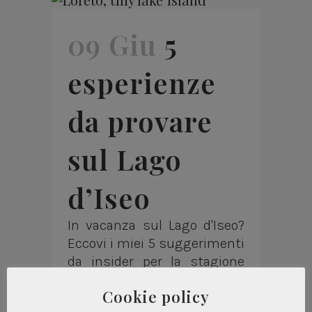
09 Giu
5
esperienze
da provare
sul Lago
d’Iseo
In vacanza sul Lago d'Iseo?
Eccovi i miei 5 suggerimenti
da insider per la stagione
estiva / Are you planning
Cookie policy
your holiday on Lake Iseo?