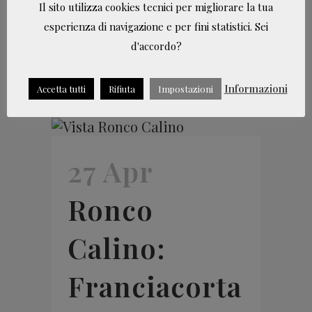
Here are my 5 secret tps for
Il sito utilizza cookies tecnici per migliorare la tua
your beautiful stay....
esperienza di navigazione e per fini statistici. Sei
d'accordo?
LEGGI TUTTO
Informazioni
Accetta tutti
Rifiuta
Impostazioni
27 Apr
Ronco
Calino:
Franciacorta